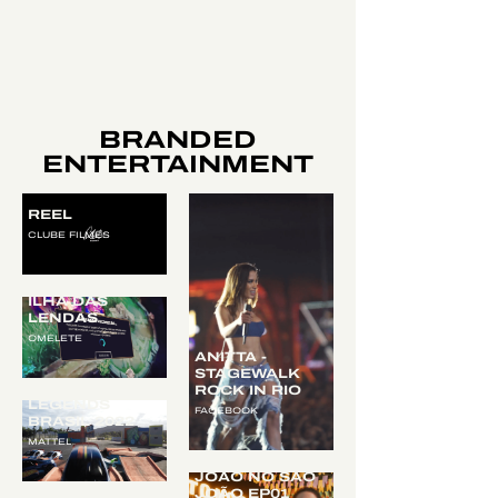
BRANDED
ENTERTAINMENT
REEL
CLUBE FILMES
ILHA DAS
LENDAS
OMELETE
ANITTA -
STAGEWALK
HOT WHEELS:
ROCK IN RIO
LEGENDS
FACEBOOK
BRASIL 2022
MATTEL
JOÃO NO SÃO
JOÃO EP01