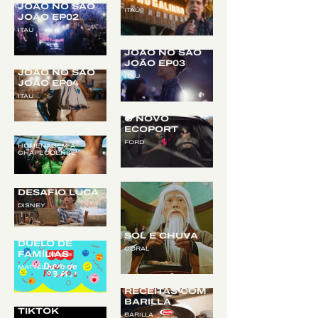
JOÃO NO SÃO
ITAÚ
JOÃO EP02
ITAU
JOÃO NO SÃO
JOÃO EP03
JOÃO NO SÃO
ITAU
JOÃO EP04
NA ILHA DE
ITAU
PÁSCOA COM
O NOVO
MOVIMENTO
ECOPORT
TUDO DE COR
FORD
HOMENAGEM À
CHAPECOENSE
DESAFIO LUCA
DISNEY
FISHER-PRICE:
SOL E CHUVA
DUELO DE
CORAL
FAMÍLIAS
MATTEL
FÃ DE
FUTEBOL
RECEITAS COM
COMEÇA NO
BARILLA
TIKTOK
BARILLA